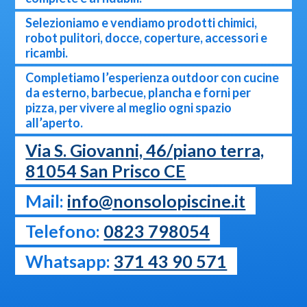
Selezioniamo e vendiamo prodotti chimici,
robot pulitori, docce, coperture, accessori e
ricambi.
Completiamo l’esperienza outdoor con cucine
da esterno, barbecue, plancha e forni per
pizza, per vivere al meglio ogni spazio
all’aperto.
Via S. Giovanni, 46/piano terra,
81054 San Prisco CE
Mail:
info@nonsolopiscine.it
Telefono:
0823 798054
Whatsapp:
371 43 90 571